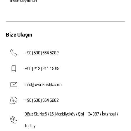
İnsan Kaynakları
Bize Ulaşın
+90 (530) 664 5282
+90 (212) 211 15 95
info@lavaakustik.com
+90 (530) 664 5282
Oğuz Sk. No:5 /16, Mecidiyeköy / Şişli - 34387 / İstanbul /
Turkey