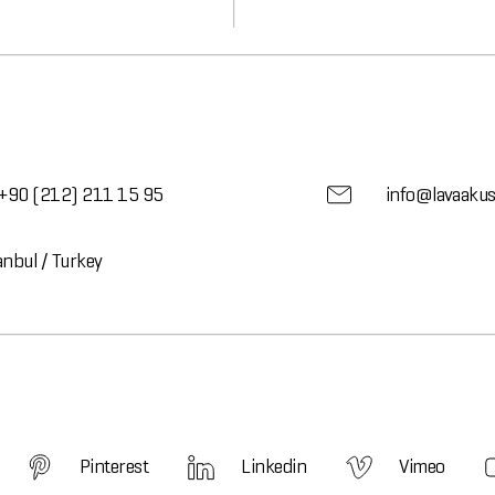
+90 (212) 211 15 95
info@lavaakus
anbul / Turkey
Pinterest
Linkedin
Vimeo