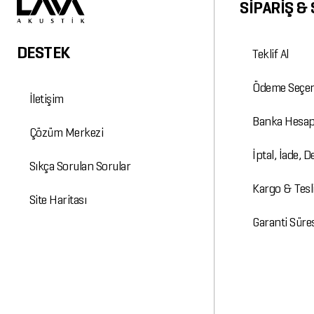
SİPARİŞ & 
DESTEK
Teklif Al
Ödeme Seçen
İletişim
Banka Hesap
Çözüm Merkezi
İptal, İade, 
Sıkça Sorulan Sorular
Kargo & Tesli
Site Haritası
Garanti Süre