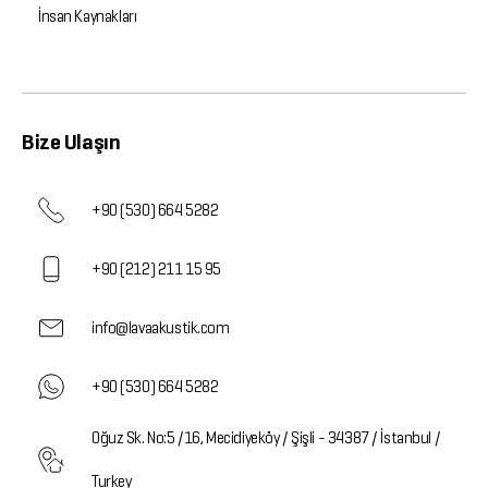
İnsan Kaynakları
Bize Ulaşın
+90 (530) 664 5282
+90 (212) 211 15 95
info@lavaakustik.com
+90 (530) 664 5282
Oğuz Sk. No:5 /16, Mecidiyeköy / Şişli - 34387 / İstanbul /
Turkey