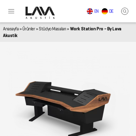
EN
DE
Anasayfa
»
Ürünler
»
Stüdyo Masaları
»
Work Station Pro – By Lava
Akustik