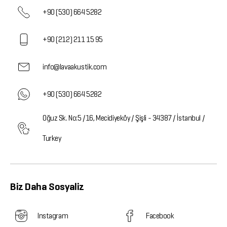
+90 (530) 664 5282
+90 (212) 211 15 95
info@lavaakustik.com
+90 (530) 664 5282
Oğuz Sk. No:5 /16, Mecidiyeköy / Şişli - 34387 / İstanbul /
Turkey
Biz Daha Sosyaliz
Instagram
Facebook