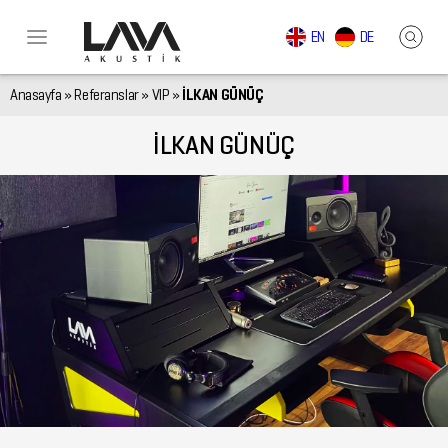
EN
DE
Anasayfa
»
Referanslar
»
VIP
»
İLKAN GÜNÜÇ
İLKAN GÜNÜÇ