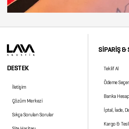
SİPARİŞ & 
DESTEK
Teklif Al
Ödeme Seçen
İletişim
Banka Hesap
Çözüm Merkezi
İptal, İade, 
Sıkça Sorulan Sorular
Kargo & Tesli
Site Haritası