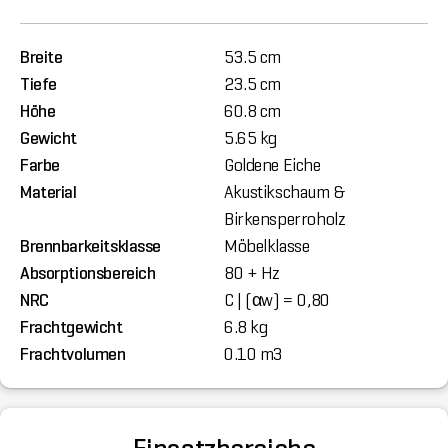
Breite
53.5 cm
Tiefe
23.5 cm
Höhe
60.8 cm
Gewicht
5.65 kg
Farbe
Goldene Eiche
Material
Akustikschaum &
Birkensperroholz
Brennbarkeitsklasse
Möbelklasse
Absorptionsbereich
80 + Hz
NRC
C | (αw) = 0,80
Frachtgewicht
6.8 kg
Frachtvolumen
0.10 m3