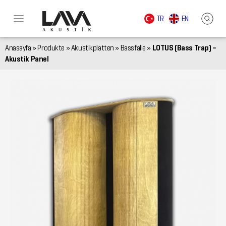
TR
EN
Anasayfa
»
Produkte
»
Akustikplatten
»
Bassfalle
»
LOTUS (Bass Trap) –
Akustik Panel