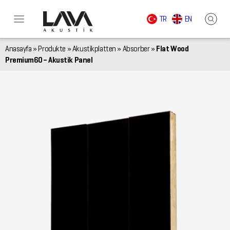
TR
EN
Anasayfa
»
Produkte
»
Akustikplatten
»
Absorber
»
Flat Wood
Premium60 – Akustik Panel