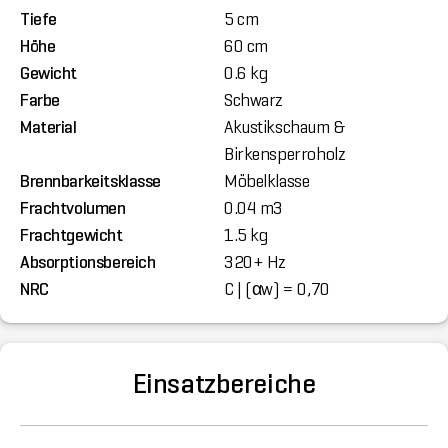
Tiefe
5 cm
Höhe
60 cm
Gewicht
0.6 kg
Farbe
Schwarz
Material
Akustikschaum &
Birkensperroholz
Brennbarkeitsklasse
Möbelklasse
Frachtvolumen
0.04 m3
Frachtgewicht
1.5 kg
Absorptionsbereich
320+ Hz
NRC
C | (αw) = 0,70
Einsatzbereiche